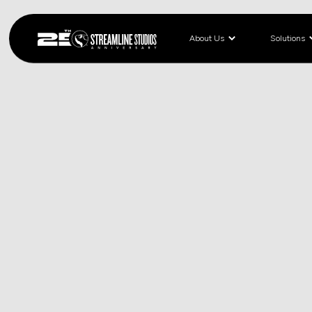
About Us
Solutions
< BLOG
March 19, 2026
STR
没入
2020年1
モロー（明日
2021年秋