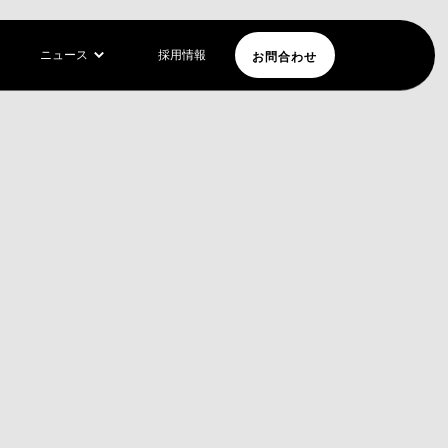
お問合わせ
ニュース
採用情報
界初の
ジ・オブ・トゥ
一変させ、
ィブで没入感の