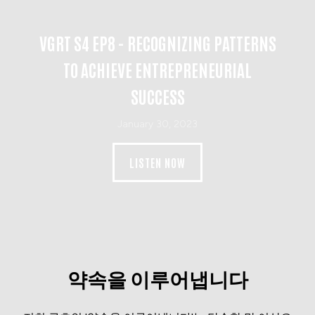
VGRT S4 EP8 - RECOGNIZING PATTERNS
TO ACHIEVE ENTREPRENEURIAL
SUCCESS
January 30, 2023
LISTEN NOW
약속을 이루어냅니다