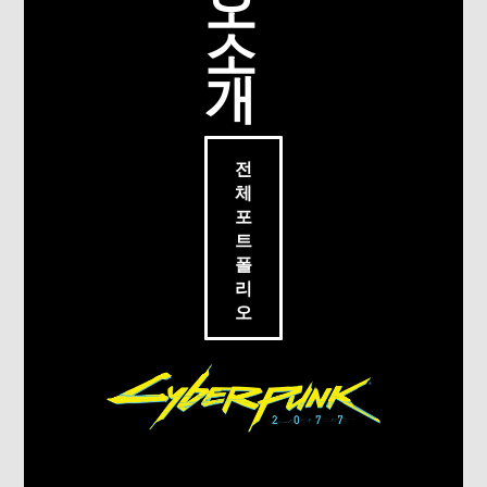
오
소
개
전
체
포
트
폴
리
오