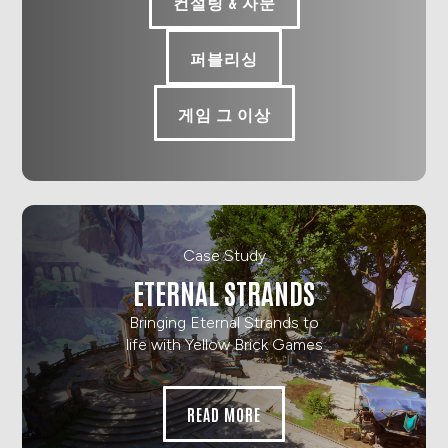
컨설팅 & 자문
퍼블리싱
게임 그 이상
Case Study
ETERNAL STRANDS
Bringing Eternal Strands to
life with Yellow Brick Games
READ MORE