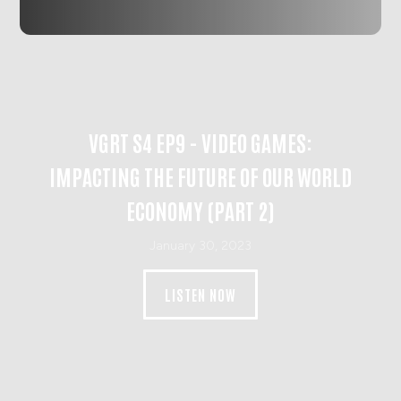
VGRT S4 EP9 - VIDEO GAMES:
IMPACTING THE FUTURE OF OUR WORLD
ECONOMY (PART 2)
January 30, 2023
LISTEN NOW