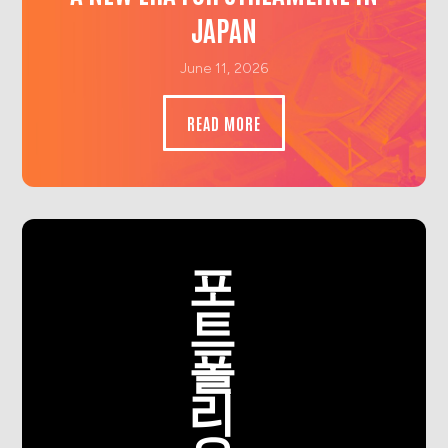
JAPAN
June 11, 2026
READ MORE
포
트
폴
리