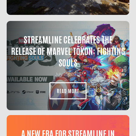
STREAMLINE CELEBRATES THE
RELEASE OF MARVEL TŌKON: FIGHTING
SOULS
July 29, 2026
READ MORE
A NEW ERA FOR STREAMLINE IN